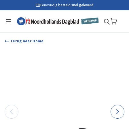
Ga naar de inhoud
Eenvoudig besteld,
snel geleverd
Terug naar Home